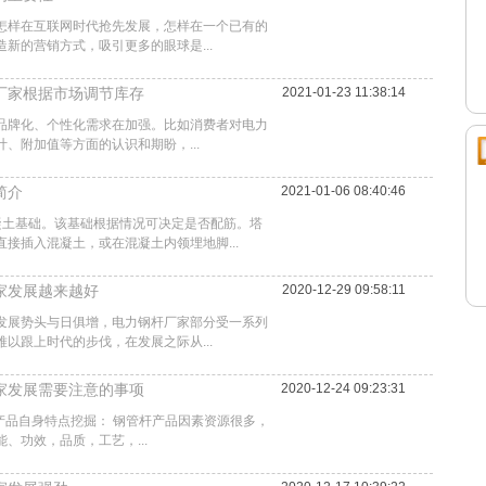
怎样在互联网时代抢先发展，怎样在一个已有的
新的营销方式，吸引更多的眼球是...
厂家根据市场调节库存
2021-01-23 11:38:14
品牌化、个性化需求在加强。比如消费者对电力
、附加值等方面的认识和期盼，...
简介
2021-01-06 08:40:46
凝土基础。该基础根据情况可决定是否配筋。塔
接插入混凝土，或在混凝土内领埋地脚...
家发展越来越好
2020-12-29 09:58:11
发展势头与日俱增，电力钢杆厂家部分受一系列
以跟上时代的步伐，在发展之际从...
家发展需要注意的事项
2020-12-24 09:23:31
杆产品自身特点挖掘： 钢管杆产品因素资源很多，
、功效，品质，工艺，...