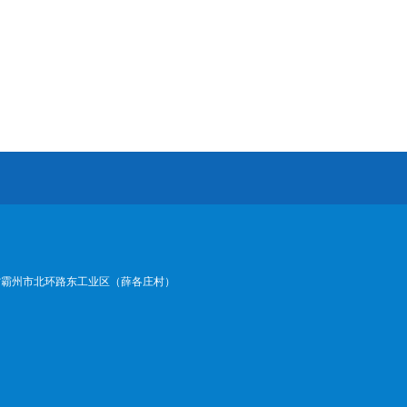
司地址：河北省霸州市北环路东工业区（薛各庄村）