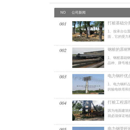
NO
公司新闻
001
打桩基础分
1、按承台位置
面，它的受力和
002
钢桩的原材
1、钢桩基础
品种、牌号堆放
003
电力钢杆优
1、电力钢杆
的输电铁塔和拉
004
打桩工程原
因为地面建筑
就必须保证地面
005
电力钢管杆