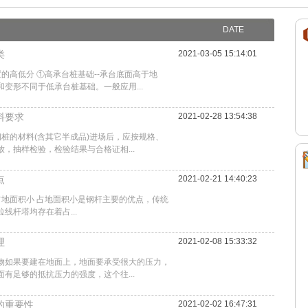
DATE
类
2021-03-05 15:14:01
的高低分 ①高承台桩基础--承台底面高于地
变形不同于低承台桩基础。一般应用...
料要求
2021-02-28 13:54:38
钢桩的材料(含其它半成品)进场后，应按规格、
，抽样检验，检验结果与合格证相...
点
2021-02-21 14:40:23
占地面积小 占地面积小是钢杆主要的优点，传统
线杆塔均存在着占...
理
2021-02-08 15:33:32
物如果要建在地面上，地面要承受很大的压力，
有足够的抵抗压力的强度，这个往...
的重要性
2021-02-02 16:47:31