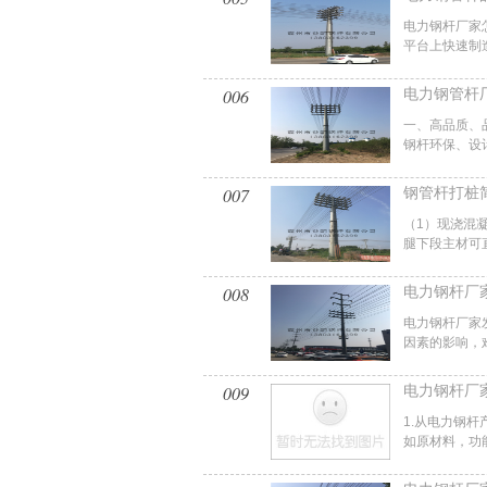
电力钢杆厂家
平台上快速制造
006
电力钢管杆
一、高品质、
钢杆环保、设计
007
钢管杆打桩
（1）现浇混
腿下段主材可直
008
电力钢杆厂
电力钢杆厂家
因素的影响，难
009
电力钢杆厂
1.从电力钢
如原材料，功能