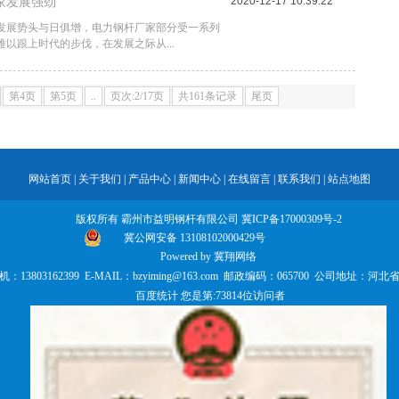
家发展强劲
2020-12-17 10:39:22
发展势头与日俱增，电力钢杆厂家部分受一系列
以跟上时代的步伐，在发展之际从...
第4页
第5页
..
页次:2/17页
共161条记录
尾页
网站首页
|
关于我们
|
产品中心
|
新闻中心
|
在线留言
|
联系我们
|
站点地图
版权所有 霸州市益明钢杆有限公司
冀ICP备17000309号-2
冀公网安备 13108102000429号
Powered by
冀翔网络
手机：13803162399 E-MAIL：bzyiming@163.com 邮政编码：065700 公
百度统计
您是第:73814位访问者