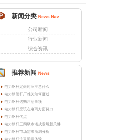
新闻分类
News Nav
公司新闻
行业新闻
综合资讯
推荐新闻
News
电力钢杆定做时应注意什么
电力钢管杆厂难关如何度过
电力钢杆选购注意事项
电力钢杆应该在电商方面努力
电力钢杆优点
电力钢杆三四级市场成发展新关键
电力钢杆市场需求预测分析
电力钢杆注重消费体验