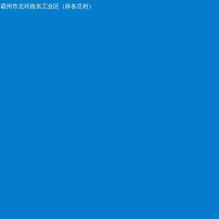
司地址：河北省霸州市北环路东工业区（薛各庄村）