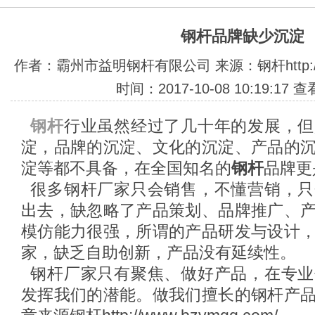
钢杆品牌缺少沉淀
作者：霸州市益明钢杆有限公司 来源：钢杆http://ww
时间：2017-10-08 10:19:17 
钢杆
行业虽然经过了几十年的发展，但
淀，品牌的沉淀、文化的沉淀、产品的
淀等都不具备，在全国知名的
钢杆
品牌更
很多钢杆厂家只会销售，不懂营销，只
出去，缺忽略了产品策划、品牌推广、
模仿能力很强，所谓的产品研发与设计
家，缺乏自助创新，产品没有延续性。
钢杆厂家只有聚焦、做好产品，在专业
发挥我们的潜能。做我们擅长的钢杆产