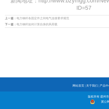
新闻地址：http://www.bzymgg.com/New
ID=57
上一篇：
电力钢杆各固定件之间电气连接要求规范
下一篇：
电力钢杆如何计算自身的风荷载
网站首页
|
关于我们
|
产品中
版权所有 霸州
冀公网安