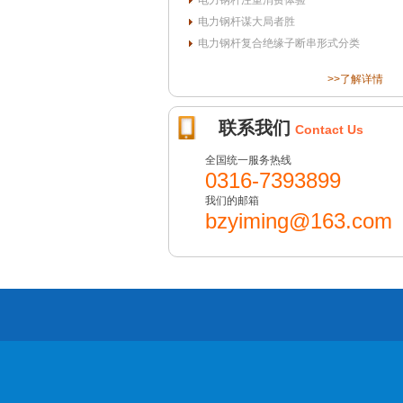
电力钢杆注重消费体验
电力钢杆谋大局者胜
电力钢杆复合绝缘子断串形式分类
>>了解详情
联系我们
Contact Us
全国统一服务热线
0316-7393899
我们的邮箱
bzyiming@163.com