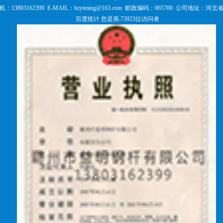
手机：13803162399 E-MAIL：bzyiming@163.com 邮政编码：065700 公
百度统计
您是第:73923位访问者