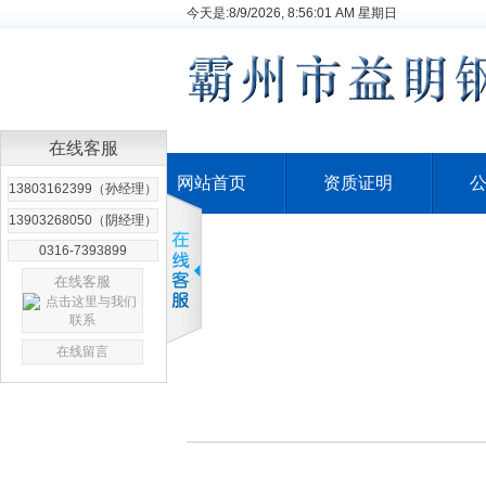
今天是:
8/9/2026, 8:56:01 AM 星期日
在线客服
网站首页
资质证明
13803162399（孙经理）
13903268050（阴经理）
0316-7393899
在线客服
在线留言