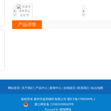
产品详情
网站首页
|
关于我们
|
产品中心
|
新闻中心
|
在线留言
|
联系我们
|
站点地图
版权所有 霸州市益明钢杆有限公司
冀ICP备17000309号-2
冀公网安备 13108102000429号
Powered by
冀翔网络