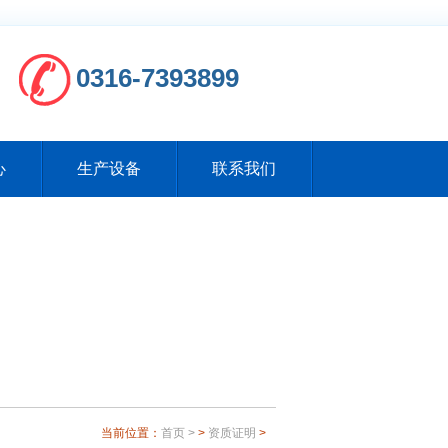
0316-7393899
心
生产设备
联系我们
当前位置：
首页 >
>
资质证明
>