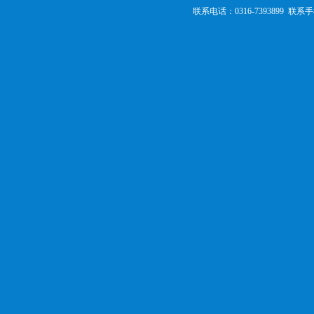
联系电话：0316-7393899 联系