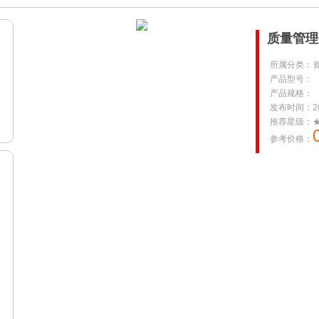
质量管理
所属分类：资
产品型号：
产品规格：
发布时间：2017
推荐星级：
参考价格：