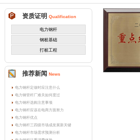
资质证明
Qualification
电力钢杆
钢桩基础
打桩工程
推荐新闻
News
电力钢杆定做时应注意什么
电力钢管杆厂难关如何度过
电力钢杆选购注意事项
电力钢杆应该在电商方面努力
电力钢杆优点
电力钢杆三四级市场成发展新关键
电力钢杆市场需求预测分析